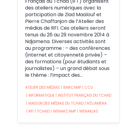
Français du Tchad (IFT) organisent
des ateliers numériques avec la
participation de Ziad Maalouf et
Pierre Chaffanjon de l’Atelier des
médias de RFI. Ces ateliers seront
tenus du 26 au 29 novembre 2014 à
Ndjamena. Diverses activités sont
au programme : – des conférences
(internet et citoyenneté privée) –
des formations (pour étudiants et
journalistes) – un grand débat sous
le thème : l’impact des…
ATELIER DES MÉDIAS
|
BARCAMP
|
CCU
|
INFORMATIQUE
|
INSTITUT FRANÇAIS DU TCHAD
|
MAISON DES MÉDIAS DU TCHAD
|
N'DJAMENA
|
RFI
|
TCHAD
|
WENAKCAMP
|
WENAKLAS